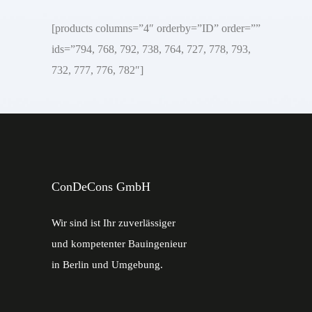
[products columns=”4″ orderby=”ID” order=””
ids=”794, 768, 792, 738, 764, 727, 778, 793,
732, 777, 776, 782″]
ConDeCons GmbH
Wir sind ist Ihr zuverlässiger
und kompetenter Bauingenieur
in Berlin und Umgebung.